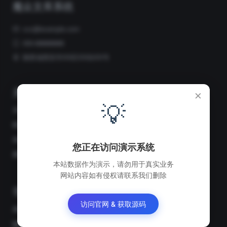
魔众文库系统
xxx@example.com
000-88888888
陕西省西安市XX区XX街XX号
关于
×
💡
关于我们
联系我们
加入我们
您正在访问演示系统
新闻资讯
本站数据作为演示，请勿用于真实业务
网站内容如有侵权请联系我们删除
导航
访问官网 & 获取源码
用户协议
隐私保护