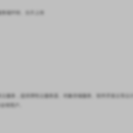
服务端中转、分片上传
有云服务，提供弹性云服务器、对象存储服务、软件开发云等云
务全球用户。