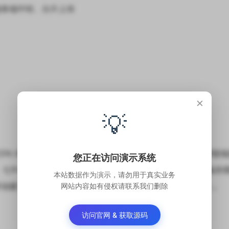
服务端中转、分片上传
×
💡
、CDN 内容分发、视频点播、互动直播及⼤规模异构数据处理领
您正在访问演示系统
云建⽴了统⼀的异构数据湖 (Data Lake)，打造了完备的
本站数据作为演示，请勿用于真实业务
创建了简洁开放的机器数据处理平台 (Pandora Platform) ｡
网站内容如有侵权请联系我们删除
访问官网 & 获取源码