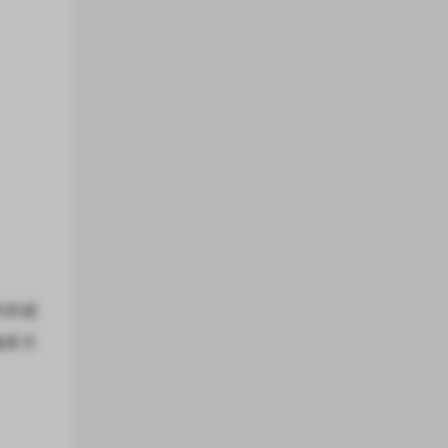
年的成
服务方