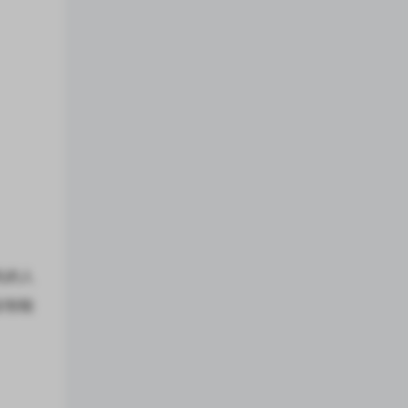
先的人
业智能