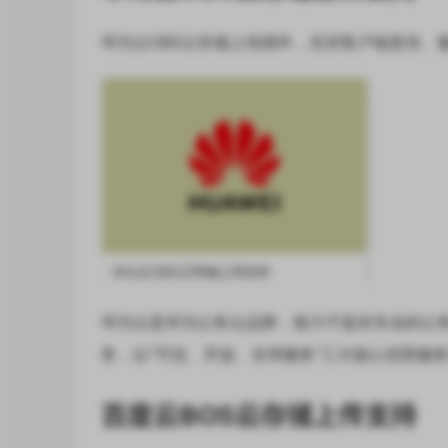
华为云OBS云存储上传插件，支持客户端直传、
华为云是华为公有云品牌，致力于提供专业的公
务，以“可信、开放、全球服务”三大核心优势服
百度云BOS云存储上传支持