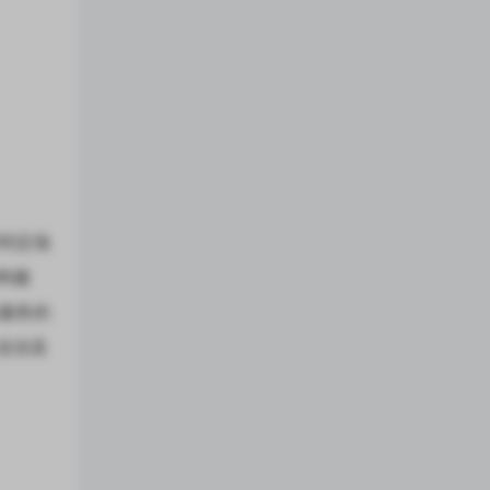
对特定场
构服
各服务的
行业涉及