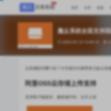
首页
文库
标签
魔众系统全面支持国
2023-03-12 10:40:12
云存储软件哪个好？今天就为大家带来几款云存
阿里OSS云存储上传支持
支持客户端直传、服务端中转、分片上传