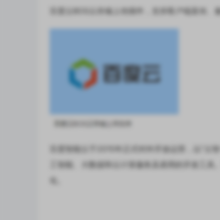
百度云BOS云存储上传插件，支持客户端直传、
百度智能云于2015年正式对外开放运营，以“
工智能、大数据和云计算服务及易用的开发工具
化。