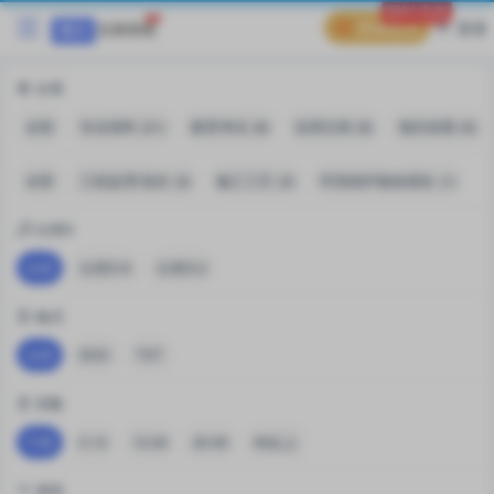
限时优惠
普通会员
登录
分类
全部
专业资料 (21)
教育考试 (8)
实用文档 (8)
项目前期 (6)
全部
工程监理/造价 (2)
施工工艺 (3)
环境保护验收报告 (1)
分类X
全部
分类X-A
分类X-2
格式
全部
DOC
TXT
页数
不限
0-10
10-20
20-50
50以上
类型