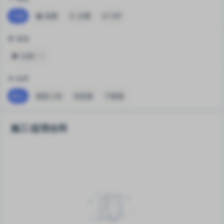
不限
免费
付费
VIP
筛选
分类1
排序
默认
最新上传
浏览量
下载量
施工/监理合同