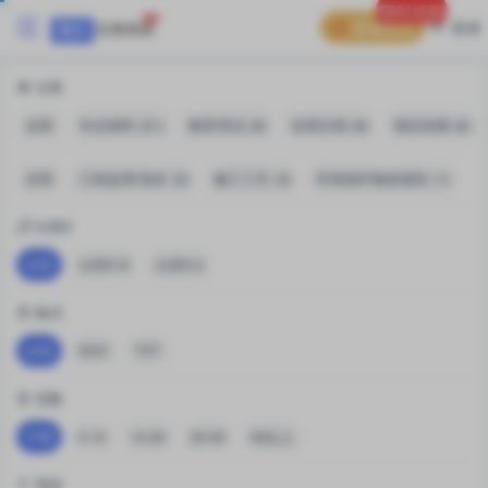
限时优惠
普通会员
登录
分类
全部
专业资料 (21)
教育考试 (8)
实用文档 (8)
项目前期 (6)
全部
工程监理/造价 (2)
施工工艺 (3)
环境保护验收报告 (1)
分类X
全部
分类X-A
分类X-2
格式
全部
DOC
TXT
页数
不限
0-10
10-20
20-50
50以上
类型