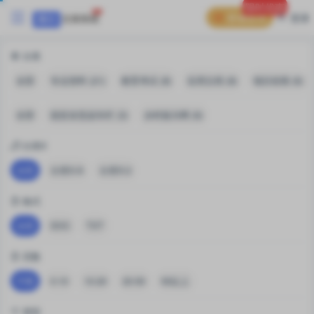
限时优惠
普通会员
登录
分类
全部
专业资料 (21)
教育考试 (8)
实用文档 (8)
项目前期 (6)
全部
脱贫攻坚战专栏 (3)
乡村振兴网 (6)
分类X
全部
分类X-A
分类X-2
格式
全部
DOC
TXT
页数
不限
0-10
10-20
20-50
50以上
类型