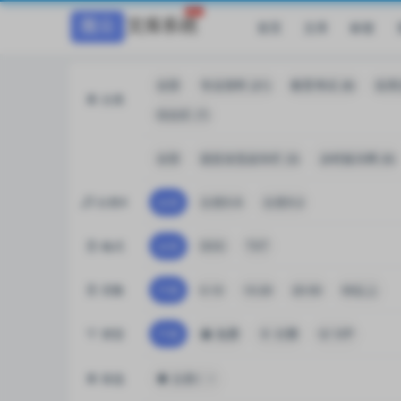
首页
文库
标签
全部
专业资料 (21)
教育考试 (8)
实用文
分类
综合区 (7)
全部
脱贫攻坚战专栏 (3)
乡村振兴网 (6)
分类X
全部
分类X-A
分类X-2
格式
全部
DOC
TXT
页数
不限
0-10
10-20
20-50
50以上
类型
不限
免费
付费
VIP
筛选
分类1