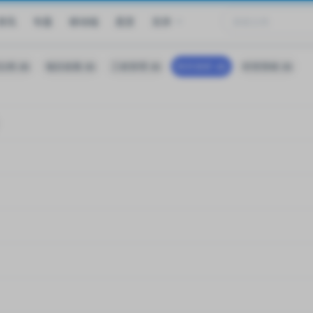
资讯
专题
移动端
悬赏
支持
档 (8)
项目前期 (6)
工程管理 (6)
时代专栏 (9)
经管营销 (9)