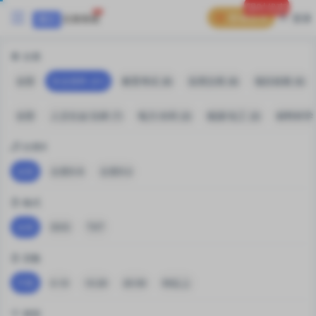
限时优惠
普通会员
登录
分类
全部
专业资料 (21)
教育考试 (8)
实用文档 (8)
项目前期 (6)
全部
人文社会/法律 (7)
电力/水利 (2)
能源/化工 (2)
材料科学 (
分类X
全部
分类X-A
分类X-2
格式
全部
DOC
TXT
页数
不限
0-10
10-20
20-50
50以上
类型