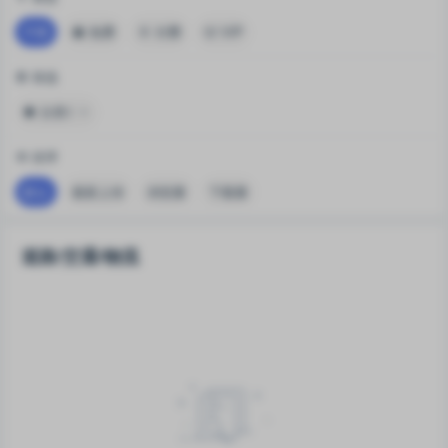
不限
免费
付费
VIP
筛选
分类1
排序
默认
最新上传
浏览量
下载量
道路/交通/物流