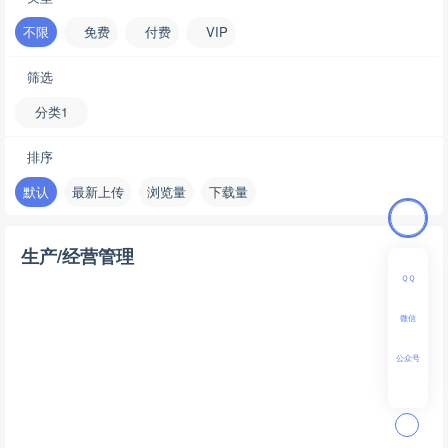
本站数据作为演示，请勿用于真实业务
不限
免费
付费
VIP
网站内容如有侵权请联系我们删除
筛选
访问官网 & 获取源码
分类1
排序
默认
最新上传
浏览量
下载量
生产/经营管理
ＱＱ
微信
公众号