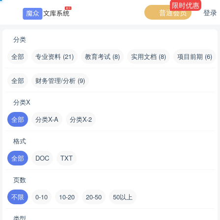
限时优惠
普通会员
登录
分类
全部
专业资料 (21)
教育考试 (8)
实用文档 (8)
项目前期 (6)
全部
财务管理/分析 (9)
分类X
全部
分类X-A
分类X-2
格式
全部
DOC
TXT
×
💡
页数
不限
0-10
10-20
20-50
50以上
您正在访问演示系统
类型