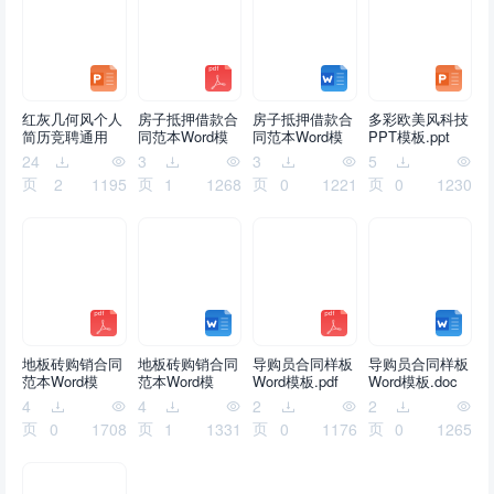
红灰几何风个人
房子抵押借款合
房子抵押借款合
多彩欧美风科技
简历竞聘通用
同范本Word模
同范本Word模
PPT模板.ppt
ppt模板.pptx
板.pdf
板.doc
24
3
3
5
页
页
页
页
2
1195
1
1268
0
1221
0
1230
地板砖购销合同
地板砖购销合同
导购员合同样板
导购员合同样板
范本Word模
范本Word模
Word模板.pdf
Word模板.doc
板.pdf
板.doc
4
4
2
2
页
页
页
页
0
1708
1
1331
0
1176
0
1265