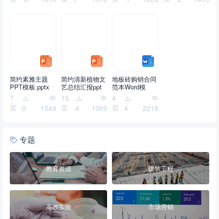
简约素雅主题
简约清新植物文
地板砖购销合同
PPT模板.pptx
艺总结汇报ppt
范本Word模
模板.pptx
板.doc
7
15
4
页
页
页
0
1549
4
1069
4
2218
专题
教育资源
建筑工程
高效实验
市场营销