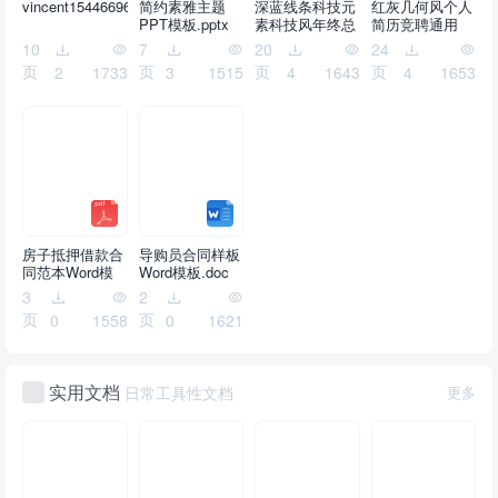
vincent1544669629658869.ppt
简约素雅主题
深蓝线条科技元
红灰几何风个人
PPT模板.pptx
素科技风年终总
简历竞聘通用
结ppt模板.pptx
ppt模板.pptx
10
7
20
24
页
页
页
页
2
1733
3
1515
4
1643
4
1653
房子抵押借款合
导购员合同样板
同范本Word模
Word模板.doc
板.pdf
3
2
页
页
0
1558
0
1621
实用文档
日常工具性文档
更多