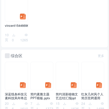
vincent1544669629658869.ppt
10
页
0
1265
综合区
更多
深蓝线条科技元
简约素雅主题
简约清新植物文
红灰几何风个人
素科技风年终总
PPT模板.pptx
艺总结汇报ppt
简历竞聘通用
结ppt模板.pptx
模板.pptx
ppt模板.pptx
20
7
15
24
页
页
页
页
6
1610
1
1373
1
1626
2
1499