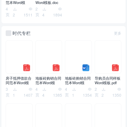
范本Word模
Word模板.doc
板.pdf
4
2
页
页
2
1511
4
1894
时代专栏
更多
房子抵押借款合
地板砖购销合同
地板砖购销合同
导购员合同样板
同范本Word模
范本Word模
范本Word模
Word模板.pdf
板.pdf
板.pdf
板.doc
3
4
4
2
页
页
页
页
1
1407
4
1385
1
1354
2
1350