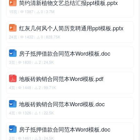
简约清新植物文艺总结汇报ppt模板.pptx
15页
1387
0
3.7M
|
|
|
红灰几何风个人简历竞聘通用ppt模板.pptx
24页
1432
0
828.75K
|
|
|
房子抵押借款合同范本Word模板.doc
3页
1830
2
24.5K
|
|
|
地板砖购销合同范本Word模板.pdf
4页
1448
2
99.71K
|
|
|
地板砖购销合同范本Word模板.doc
4页
1326
1
22.5K
|
|
|
房子抵押借款合同范本Word模板.doc
3页
1461
3
24.5K
|
|
|