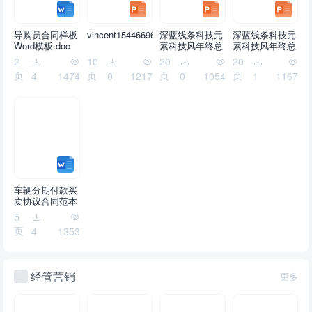
导购员合同样板
vincent1544669629658869.ppt
深蓝线条科技元
深蓝线条科技元
Word模板.doc
素科技风年终总
素科技风年终总
结ppt模板.pptx
结ppt模板.pptx
2
10
20
20
页
页
页
页
4
1474
0
1217
0
1054
1
1167
车辆分期付款买
卖协议合同范本
Word模板.docx
5
页
4
1353
经管营销
更多