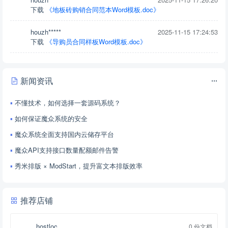
下载
《地板砖购销合同范本Word模板.doc》
houzh*****
2025-11-15 17:24:53
下载
《导购员合同样板Word模板.doc》
houzh*****
2025-11-15 17:23:54
下载
《魔众文库系统本地转换配置》
新闻资讯
9456*****
2025-11-09 15:20:23
不懂技术，如何选择一套源码系统？
下载
《卡通海洋风.pptx》
如何保证魔众系统的安全
9456*****
2025-11-09 15:19:46
魔众系统全面支持国内云储存平台
下载
《卡通海洋风压缩包》
魔众API支持接口数量配额邮件告警
an***
2025-07-03 11:46:32
秀米排版 × ModStart，提升富文本排版效率
下载
《房子抵押借款合同范本Word模板.doc》
推荐店铺
hostloc
0 份文档