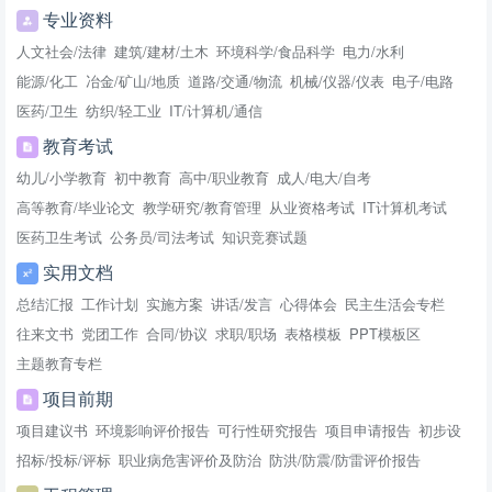
专业资料
人文社会/法律
建筑/建材/土木
环境科学/食品科学
电力/水利
能源/化工
冶金/矿山/地质
道路/交通/物流
机械/仪器/仪表
电子/电路
医药/卫生
纺织/轻工业
IT/计算机/通信
教育考试
幼儿/小学教育
初中教育
高中/职业教育
成人/电大/自考
高等教育/毕业论文
教学研究/教育管理
从业资格考试
IT计算机考试
医药卫生考试
公务员/司法考试
知识竞赛试题
实用文档
总结汇报
工作计划
实施方案
讲话/发言
心得体会
民主生活会专栏
往来文书
党团工作
合同/协议
求职/职场
表格模板
PPT模板区
主题教育专栏
项目前期
项目建议书
环境影响评价报告
可行性研究报告
项目申请报告
初步设
招标/投标/评标
职业病危害评价及防治
防洪/防震/防雷评价报告