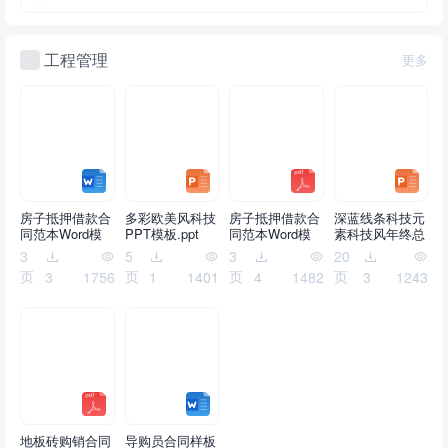
工程管理
更多
房子抵押借款合
多彩欧美风科技
房子抵押借款合
深蓝线条科技元
同范本Word模
PPT模板.ppt
同范本Word模
素科技风年终总
板.doc
板.pdf
结ppt模板.pptx
3
5
3
20
页
页
页
页
3
1756
1
1401
4
1482
3
1243
地板砖购销合同
导购员合同样板