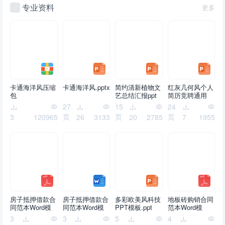
专业资料
更多
卡通海洋风压缩
卡通海洋风.pptx
简约清新植物文
红灰几何风个人
包
艺总结汇报ppt
简历竞聘通用
模板.pptx
ppt模板.pptx
27
15
24
页
页
页
3
120965
26
3133
20
2785
7
1955
房子抵押借款合
房子抵押借款合
多彩欧美风科技
地板砖购销合同
同范本Word模
同范本Word模
PPT模板.ppt
范本Word模
板.pdf
板.doc
板.pdf
3
3
5
4