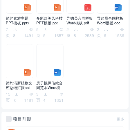
简约素雅主题
多彩欧美风科技
导购员合同样板
导购员合同样板
PPT模板.pptx
PPT模板.ppt
Word模板.pdf
Word模板.doc
7
5
2
2
页
页
页
页
8
1491
5
1657
8
2539
6
1536
简约清新植物文
房子抵押借款合
艺总结汇报ppt
同范本Word模
模板.pptx
板.doc
15
3
页
页
0
1481
4
1351
项目前期
更多