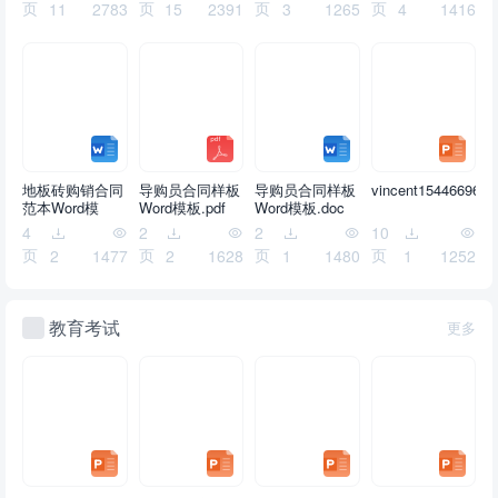
页
页
页
页
11
2783
15
2391
3
1265
4
1416
地板砖购销合同
导购员合同样板
导购员合同样板
vincent1544669629
范本Word模
Word模板.pdf
Word模板.doc
板.doc
4
2
2
10
页
页
页
页
2
1477
2
1628
1
1480
1
1252
教育考试
更多